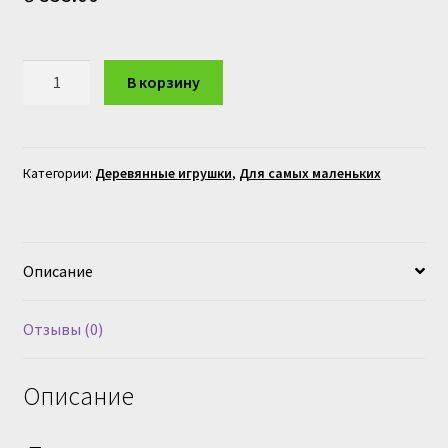
Количество
В корзину
товара
Деревянный
логический
домик,
Категории:
Деревянные игрушки
,
Для самых маленьких
сортер,
цифры,
фигуры.
Описание
Отзывы (0)
Описание