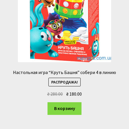
Настольная игра “Круть Башня” собери 4 в линию
РАСПРОДАЖА!
Первоначальная
Текущая
₴
280.00
₴
180.00
цена
цена:
составляла
₴ 180.00.
В корзину
₴ 280.00.