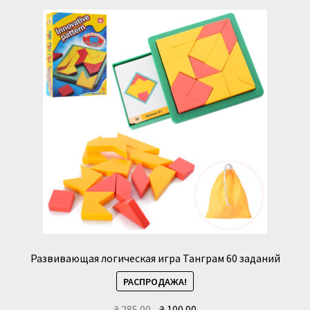
Развивающая логическая игра Танграм 60 заданий
РАСПРОДАЖА!
Первоначальная
Текущая
₴
285.00
₴
100.00