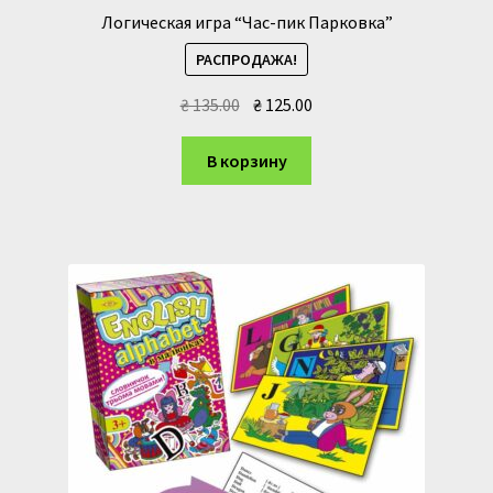
Логическая игра “Час-пик Парковка”
РАСПРОДАЖА!
Первоначальная
Текущая
₴
135.00
₴
125.00
цена
цена:
составляла
₴ 125.00.
В корзину
₴ 135.00.