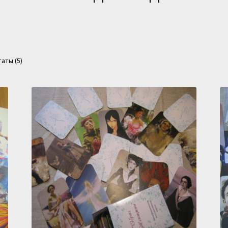
Сортировка:
аты (5)
по
популярности