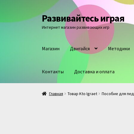
Развивайтесь играя
Перейти
Перейти
к
к
Интернет магазин развивающих игр
навигации
содержимому
Магазин
Двигайся
Методики
Контакты
Доставка и оплата
Главная
Товар Kto Igraet
Пособие для пед