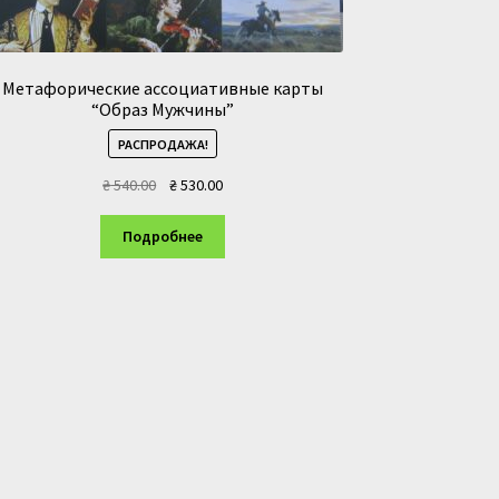
Метафорические ассоциативные карты
“Образ Мужчины”
РАСПРОДАЖА!
Первоначальная
Текущая
₴
540.00
₴
530.00
цена
цена:
составляла
₴ 530.00.
Подробнее
₴ 540.00.