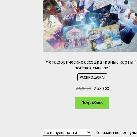
Метафорические ассоциативные карты “
поисках смысла”
РАСПРОДАЖА!
Первоначальная
Текущая
₴
540.00
₴
530.00
цена
цена:
составляла
₴ 530.00.
Подробнее
₴ 540.00.
Показаны все результ