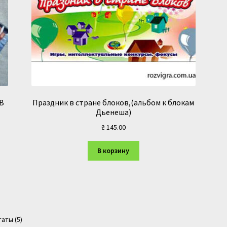
В
Праздник в стране блоков,(альбом к блокам
Дьенеша)
₴
145.00
В корзину
Сортировка:
аты (5)