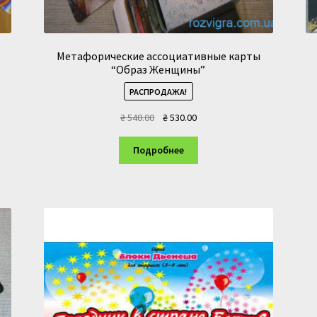
Метафорические ассоциативные карты
“Образ Женщины”
РАСПРОДАЖА!
Первоначальная
Текущая
₴
540.00
₴
530.00
цена
цена:
составляла
₴ 530.00.
Подробнее
₴ 540.00.