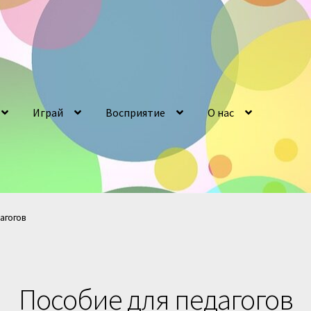
Играй
Восприятие
О нас
агогов
Пособие для педагогов